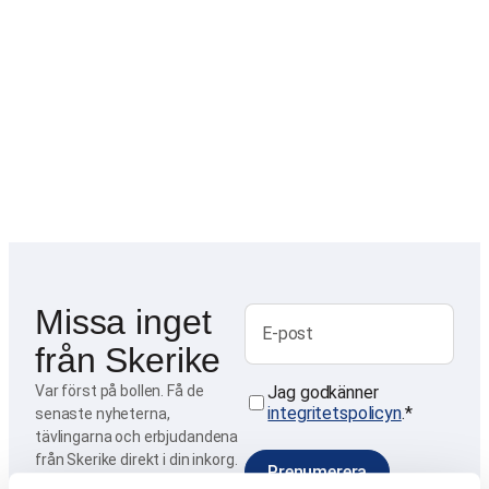
Missa inget
E-post
från Skerike
Var först på bollen. Få de
Jag godkänner
Samtycke
*
integritetspolicyn
.
*
senaste nyheterna,
tävlingarna och erbjudandena
från Skerike direkt i din inkorg.
Prenumerera