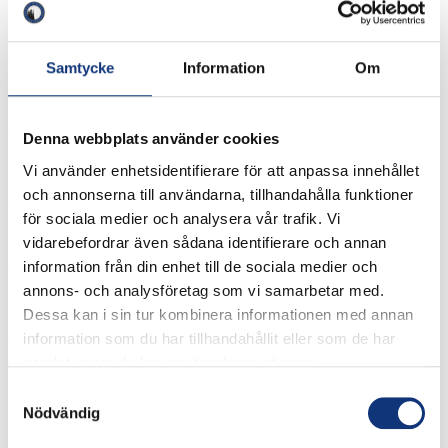
Samtycke
Information
Om
Klubben
Denna webbplats använder cookies
Pro & shop
Vi använder enhetsidentifierare för att anpassa innehållet
och annonserna till användarna, tillhandahålla funktioner
för sociala medier och analysera vår trafik. Vi
Företag & partners
vidarebefordrar även sådana identifierare och annan
information från din enhet till de sociala medier och
annons- och analysföretag som vi samarbetar med.
Följ oss
Dessa kan i sin tur kombinera informationen med annan
information som du har tillhandahållit eller som de har
samlat in när du har använt deras tjänster.
©2026 Skerike GK
Samtyckesval
Nödvändig
Inställningar för Cookies
Integritetspolicy