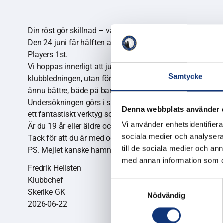
Din röst gör skillnad – var med och forma klubbens framt
Den 24 juni får hälften av alla medlemmar 19 år och äldre
Players 1st.
Vi hoppas innerligt att just du vill ta några minuter för a
Samtycke
klubbledningen, utan för hela klubbens utveckling. Det ä
ännu bättre, både på banan, i klubbhuset, i träningen och
Undersökningen görs i samarbete med Svenska Golfförbu
Denna webbplats använder 
ett fantastiskt verktyg som hjälper oss att prioritera r
Vi använder enhetsidentifierar
Är du 19 år eller äldre och får enkäten i juni – ta chansen
sociala medier och analysera 
Tack för att du är med och gör vår klubb ännu bättre. Din
till de sociala medier och a
PS. Mejlet kanske hamnar i din skräpkorg, så håll gärna e
med annan information som du 
Fredrik Hellsten
Klubbchef
Samtyckesval
Skerike GK
Nödvändig
2026-06-22