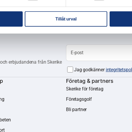
Tillåt urval
E-post
a och erbjudandena från Skerike
Jag godkänner
integritetspo
Samtycke
*
op
Företag & partners
Skerike för företag
ing
Företagsgolf
Bli partner
beten
ort