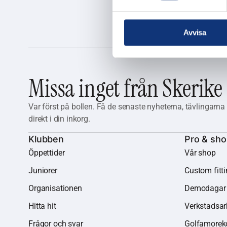
Avvisa
Missa inget från Skerike
Var först på bollen. Få de senaste nyheterna, tävlingarn
direkt i din inkorg.
Klubben
Pro & sh
Öppettider
Vår shop
Juniorer
Custom fitt
Organisationen
Demodagar
Hitta hit
Verkstadsar
Frågor och svar
Golfamorek