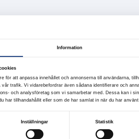
id!
 ett viktigt mejl i inkorgen – en inbjudan till årets medlemsenkät 
tt svara. Dina tankar och åsikter betyder mycket – inte bara för oss 
Information
r genom dina svar vi får veta vad som fungerar bra och vad vi kan
 i restaurangen.
ndet och används av oss och över 370 andra svenska golfklubba
cookies
ätt och sätta mål som speglar medlemmarnas verkliga behov och ön
e för att anpassa innehållet och annonserna till användarna, tillh
 att påverka! Får du den inte nu kommer ett mejl till dig den 26 aug
vår trafik. Vi vidarebefordrar även sådana identifierare och anna
 röst räknas – och vi lyssnar!
nnons- och analysföretag som vi samarbetar med. Dessa kan i sin
tt extra öga där också.
har tillhandahållit eller som de har samlat in när du har använt 
Inställningar
Statistik