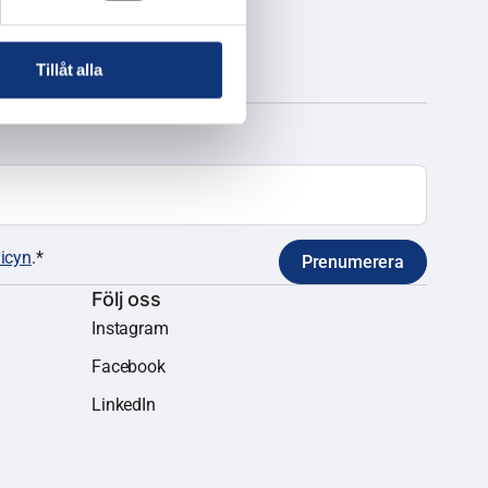
Tillåt alla
licyn
.
*
Prenumerera
Följ oss
Instagram
Facebook
LinkedIn