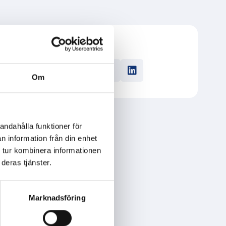
från
Dela
i
Om
 göra
r. Det är
skemål.
andahålla funktioner för
usti.
n information från din enhet
 tur kombinera informationen
deras tjänster.
Marknadsföring