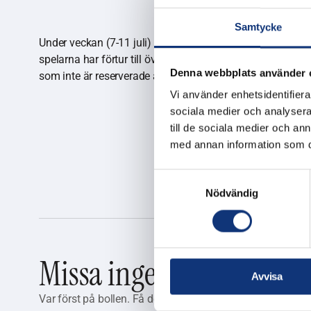
Samtycke
Under veckan (7-11 juli) kommer det vara begränsad till
spelarna har förtur till övningsområde och range när de
Denna webbplats använder 
som inte är reserverade åt spelarna. Tack för er förståelse
Vi använder enhetsidentifierar
sociala medier och analysera 
till de sociala medier och a
med annan information som du 
Samtyckesval
Nödvändig
Missa inget från Skerike
Avvisa
Var först på bollen. Få de senaste nyheterna, tävlingarn