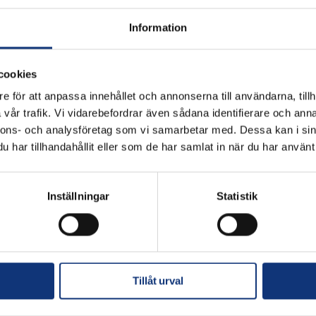
Information
gång på vårt övningsområde då vi arrangerar LETAS-tävlingen. Ko
 tränar samt värmer upp inför rundorna. Ni får endast använda ra
cookies
!
e för att anpassa innehållet och annonserna till användarna, tillh
vår trafik. Vi vidarebefordrar även sådana identifierare och anna
nnons- och analysföretag som vi samarbetar med. Dessa kan i sin
har tillhandahållit eller som de har samlat in när du har använt 
Inställningar
Statistik
E-post
Tillåt urval
a och erbjudandena från Skerike