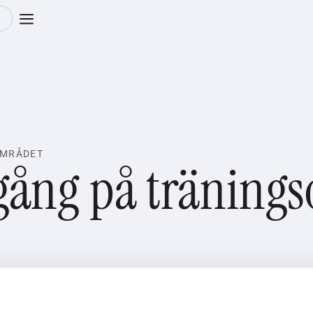
m
OMRÅDET
lgång på träning