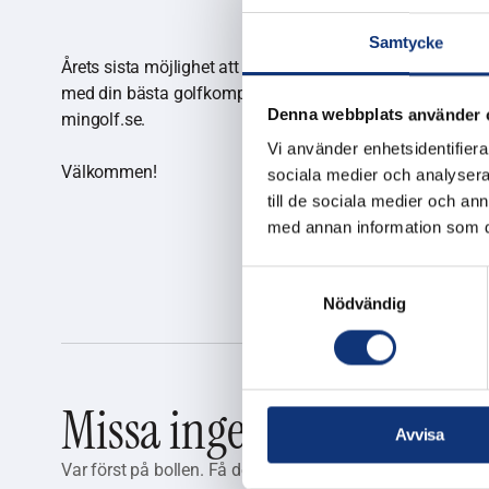
Samtycke
Årets sista möjlighet att spela tävling hos oss. Vi kör
med din bästa golfkompis och avsluta säsongen på topp.
Denna webbplats använder 
mingolf.se.
Vi använder enhetsidentifierar
Välkommen!
sociala medier och analysera 
till de sociala medier och a
med annan information som du 
Samtyckesval
Nödvändig
Missa inget från Skerike
Avvisa
Var först på bollen. Få de senaste nyheterna, tävlingarn