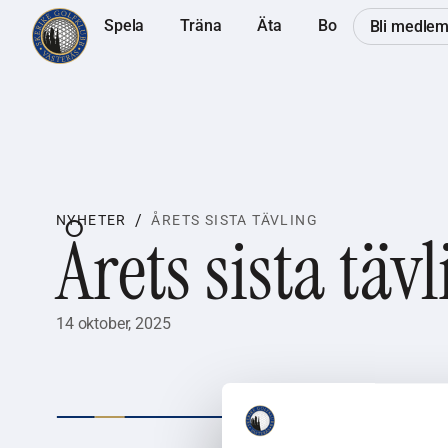
Spela
Träna
Äta
Bo
Bli medle
/
NYHETER
ÅRETS SISTA TÄVLING
Årets sista täv
14 oktober, 2025