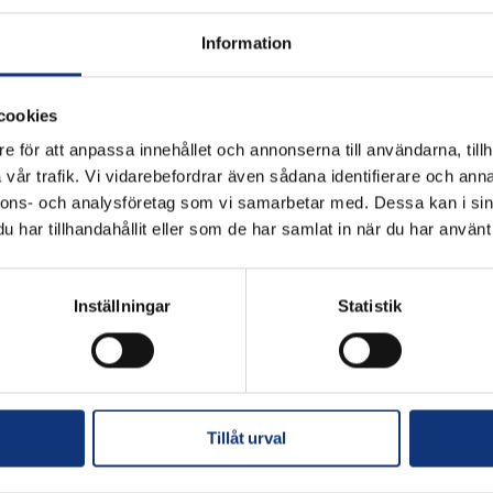
Information
 en tvåmannascramble lördagen den 25/10 med kanonstart på förmi
 Extratävling med närmast hål gäller som vanligt. Anmälan görs 
cookies
e för att anpassa innehållet och annonserna till användarna, tillh
vår trafik. Vi vidarebefordrar även sådana identifierare och anna
nnons- och analysföretag som vi samarbetar med. Dessa kan i sin
har tillhandahållit eller som de har samlat in när du har använt 
Inställningar
Statistik
E-post
Tillåt urval
a och erbjudandena från Skerike