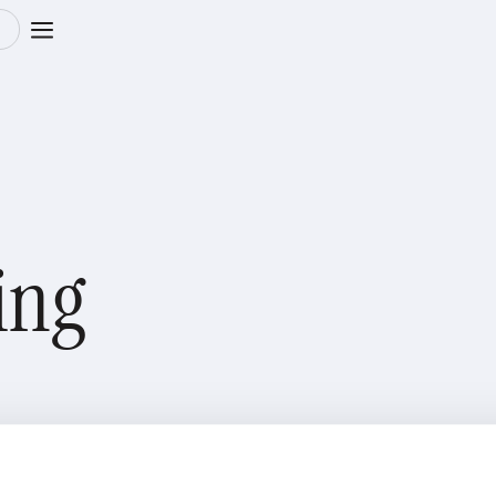
m
ling